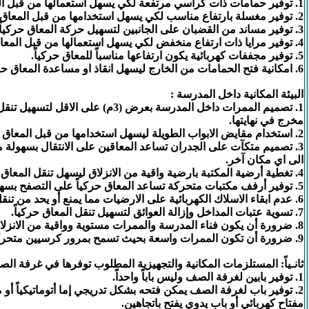
1. توفير حمامات ذات كراسي مرتفعة لكي يسهل استعمالها من قبل المعاق حركياً.
2. توفير مغسلة بارتفاع مناسب لكي يسهل استخدامها من قبل المعاق حركياً.
3. توفير مساند من القضبان على الجانبين لتسهيل حركة المعاق حركياً.
4. توفير مرايا ذات ارتفاع منخفض لكي يسهل استعمالها من قبل المعاق حركياً.
5. توفير مجففات كهربائية يكون ارتفاعها مناسباً للمعاق حركياً.
6. امكانية فتح الحمامات من الخارج ليسهل انقاذ او مساعدة المعاق حركياً اذا تطلب الامر.
البيئة المكانية داخل المدرسة :
1. تصميم الممرات داخل المدرسة بعرض (3م) على
مخرج في نهايتها.
2. استخدام مقايض الابواب الطويلة ليسهل استخدامها من قبل المعاق حركياً.
3. تصميم متكآت على الجدران تساعد المعاقين على الانتقال بسهولة
الى اي مكان آخر.
4. تغطية أرضية المكتبة بارضية واقية من الانزلاق ليسهل تنقل المعاق حركياً.
5. توفير أرفف مكتبات متحركة تساعد المعاق حركياً على التصفح بسهولة.
6. عدم ابقاء الاسلاك الكهربائية على الارضيات مما يمنع أو يحد من تنقل المعاق حركياً.
7. تسوية عتبات المداخل وإزالة العوائق لتسهيل تنقل المعاق حركياً.
8. ضرورة أن يكون فناء المدرسة والممرات مستوية وواقية من الانزلاق.
9. ضرورة أن تكون الممرات واسعة بحيث تسمح بمرور كرسيين متحركين على الاقل.
ثانـياً: المستلزمات المكانية والتجهيزية المطلوب توفرها في غرفة ال
1. توفير بابين لغرفة الصف وليس باباً واحداً.
2. توفير باب لغرفة الصف يمكن فتحه بشكل تدريجي إما أتوماتيكياً أو 
مفتاح كهربائي أو باب يدوي يفتح باتجاهين.