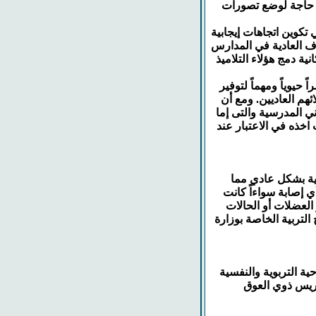
ناك حاجة لوضع تصورات
ي تكوين اتجاهات إيجابية
فوف العادية في المدارس
ية دمج هؤلاء التلاميذ
حيوياً ومهماً لتوفير
ئهم العاديين. ومع أن
ني المدرسية والتى إما
اخذه في الاعتبار عند
كية بشكل عادي مما
 إصابة سواءاً كانت
العضلات أو الحالات
لتربية الخاصة بوزارة
ية التربوية والنفسية
تدريس ذوي العوق