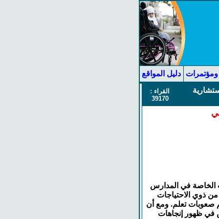
ومؤتمرات
دليل المواقع
ستشارية
القراء :
39170
كي
ات الخاصة في المدارس
 من ذوي الاحتياجات
هم صعوبات تعلم. ومع أن
وس في ظهور إنجاهات