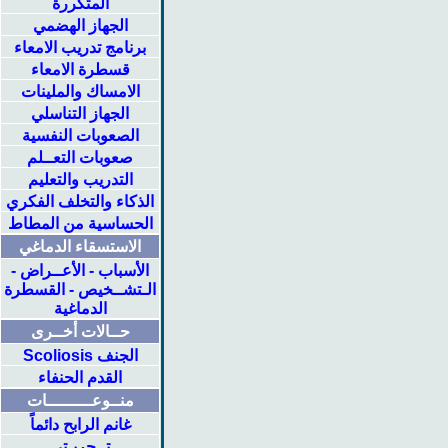
المتكررة
الجهاز الهضمي
برنامج تدريب الامعاء
قسطرة الامعاء
الامساك والملينات
الجهاز التناسلي
الصعوبات النفسية
صعوبات التعــلم
التدريب والتعليم
الذكاء والتخلف الفكري
الحساسية من المطاط
الاستسقاء الدماغي
الأسباب - الأعــراض -
الـتشــخيص - القسطرة
الدماغية
حــالات أخــرى
الجنف Scoliosis
القدم الحنفاء
منــوعـــــــــات
غانم الرابح دائماً
تــجربـتي