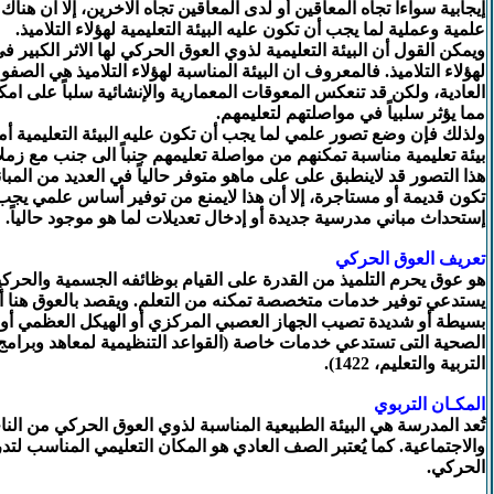
إيجابية سواءاً تجاه المعاقين أو لدى المعاقين تجاه الاخرين، إلا ان ه
علمية وعملية لما يجب أن تكون عليه البيئة التعليمية لهؤلاء التلاميذ.
ويمكن القول أن البيئة التعليمية لذوي العوق الحركي لها الاثر الكبير ف
لهؤلاء التلاميذ. فالمعروف ان البيئة المناسبة لهؤلاء التلاميذ هي الص
العادية، ولكن قد تنعكس المعوقات المعمارية والإنشائية سلباً على امكان
مما يؤثر سلبياً في مواصلتهم لتعليمهم.
ولذلك فإن وضع تصور علمي لما يجب أن تكون عليه البيئة التعليمية أمراً 
بيئة تعليمية مناسبة تمكنهم من مواصلة تعليمهم جنباً الى جنب مع زملا
هذا التصور قد لاينطبق على على ماهو متوفر حالياً في العديد من المبا
تكون قديمة أو مستاجرة، إلا أن هذا لايمنع من توفير أساس علمي يجب 
إستحداث مباني مدرسية جديدة أو إدخال تعديلات لما هو موجود حالياً.
تعريف العوق الحركي
هو عوق يحرم التلميذ من القدرة على القيام بوظائفه الجسمية والحر
يستدعي توفير خدمات متخصصة تمكنه من التعلم. ويقصد بالعوق هنا أي
بسيطة أو شديدة تصيب الجهاز العصبي المركزي أو الهيكل العظمي أو 
الصحية التى تستدعي خدمات خاصة (القواعد التنظيمية لمعاهد وبرامج ا
التربية والتعليم، 1422).
المكـان التربوي
تُعد المدرسة هي البيئة الطبيعية المناسبة لذوي العوق الحركي من الناح
والاجتماعية. كما يُعتبر الصف العادي هو المكان التعليمي المناسب ل
الحركي.