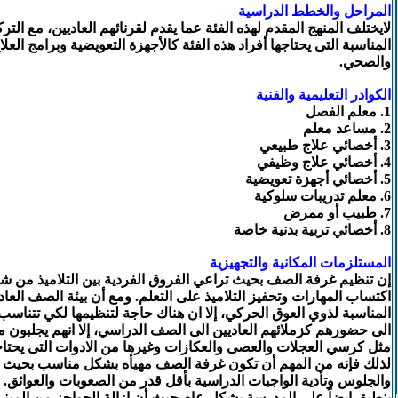
المراحل والخطط الدراسية
لايختلف المنهج المقدم لهذه الفئة عما يقدم لقرنائهم العاديين، مع الت
المناسبة التى يحتاجها أفراد هذه الفئة كالأجهزة التعويضية وبرامج الع
والصحي.
الكوادر التعليمية والفنية
1. معلم الفصل
2. مساعد معلم
3. أخصائي علاج طبيعي
4. أخصائي علاج وظيفي
5. أخصائي أجهزة تعويضية
6. معلم تدريبات سلوكية
7. طبيب أو ممرض
8. أخصائي تربية بدنية خاصة
المستلزمات المكانية والتجهيزية
إن تنظيم غرفة الصف بحيث تراعي الفروق الفردية بين التلاميذ من ش
اكتساب المهارات وتحفيز التلاميذ على التعلم. ومع أن بيئة الصف العادي
المناسبة لذوي العوق الحركي، إلا ان هناك حاجة لتنظيمها لكي تتناسب 
الى حضورهم كزملائهم العاديين الى الصف الدراسي، إلا انهم يجلبون م
مثل كرسي العجلات والعصى والعكازات وغيرها من الادوات التى يحتاجون
لذلك فإنه من المهم أن تكون غرفة الصف مهيأه بشكل مناسب بحيث ت
والجلوس وتأدية الواجبات الدراسية بأقل قدر من الصعوبات والعوائق. 
ينطبق ايضاً على المدرسة بشكل عام حيث أن إزالة الحواجز من المبن