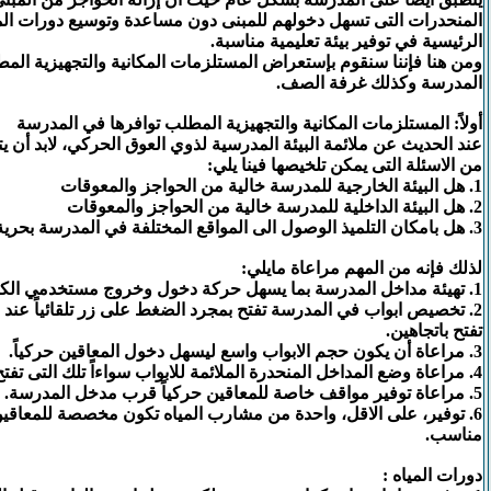
المنحدرات التى تسهل دخولهم للمبنى دون مساعدة وتوسيع دورات الم
الرئيسية في توفير بيئة تعليمية مناسبة.
ومن هنا فإننا سنقوم بإستعراض المستلزمات المكانية والتجهيزية الم
المدرسة وكذلك غرفة الصف.
أولاً: المستلزمات المكانية والتجهيزية المطلب توافرها في المدرسة
عند الحديث عن ملائمة البيئة المدرسية لذوي العوق الحركي، لابد أن يتب
من الاسئلة التى يمكن تلخيصها فينا يلي:
1. هل البيئة الخارجية للمدرسة خالية من الحواجز والمعوقات
2. هل البيئة الداخلية للمدرسة خالية من الحواجز والمعوقات
3. هل بامكان التلميذ الوصول الى المواقع المختلفة في المدرسة بحرية وبدون عوائق.
لذلك فإنه من المهم مراعاة مايلي:
1. تهيئة مداخل المدرسة بما يسهل حركة دخول وخروج مستخدمي الكراسي المتحركة
2. تخصيص ابواب في المدرسة تفتح بمجرد الضغط على زر تلقائياً عند 
تفتح باتجاهين.
3. مراعاة أن يكون حجم الابواب واسع ليسهل دخول المعاقين حركياً.
4. مراعاة وضع المداخل المنحدرة الملائمة للابواب سواءاً تلك التى تفتح للخارج أو للداخل.
5. مراعاة توفير مواقف خاصة للمعاقين حركياً قرب مدخل المدرسة.
6. توفير، على الاقل، واحدة من مشارب المياه تكون مخصصة للمعاقين 
مناسب.
دورات المياه :